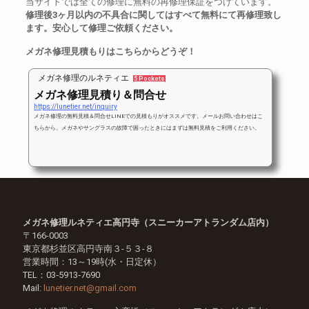
当サイトでは全ての修理に無料の再修理保証をつけています。
修理後3ヶ月以内の不具合に関してはすべて無料にて再修理致し
ます。安心して修理ご依頼ください。
メガネ修理見積もりはこちらからどうぞ！
メガネ修理のルネティエ
5 Pockets
メガネ修理見積り＆問合せ
https://lunetier.net/inquiry
メガネ修理の無料見積＆問合せLINEでの見積もりがオススメです。メールお問い合わせはこ
ちらから。メガネやサングラスの故障で困ったときにはまずは無料見積をご利用ください。
メガネ修理ルネティエ高円寺（スニーカーアトランダム店内）
〒166-0003
東京都杉並区高円寺南３-５３-８
営業時間：13～19時(水・日定休）
TEL：03‐5913‐7690
Mail:
lunetier.net@gmail.com