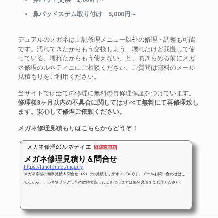
鼻パッドステム取り付け 5,000円～
デュアルのメガネは上記修理メニュー以外の修理・調整も可能
です。汚れてきたからもう交換しよう、壊れたけど我慢して使
っている、壊れたからもう使えない、と、あきらめる前にメガ
ネ修理のルネティエにご相談ください。ご質問は無料のメール
見積もりをご利用ください。
当サイトでは全ての修理に無料の再修理保証をつけています。
修理後3ヶ月以内の不具合に関してはすべて無料にて再修理致し
ます。安心して修理ご依頼ください。
メガネ修理見積もりはこちらからどうぞ！
メガネ修理のルネティエ
5 Pockets
メガネ修理見積り＆問合せ
https://lunetier.net/inquiry
メガネ修理の無料見積＆問合せLINEでの見積もりがオススメです。メールお問い合わせはこ
ちらから。メガネやサングラスの故障で困ったときにはまずは無料見積をご利用ください。