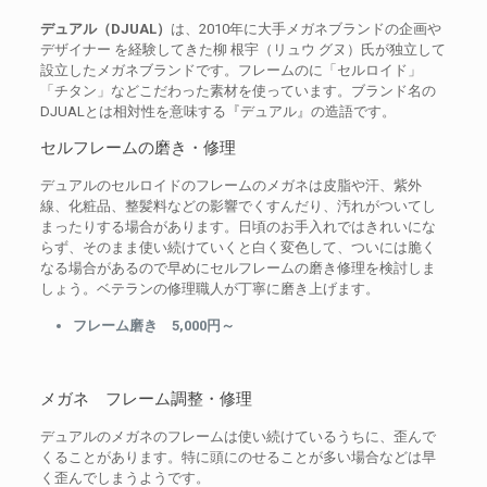
デュアル（DJUAL）
は、2010年に大手メガネブランドの企画や
デザイナー を経験してきた柳 根宇（リュウ グヌ）氏が独立して
設立したメガネブランドです。フレームのに「セルロイド」
「チタン」などこだわった素材を使っています。ブランド名の
DJUALとは相対性を意味する『デュアル』の造語です。
セルフレームの磨き・修理
デュアルのセルロイドのフレームのメガネは皮脂や汗、紫外
線、化粧品、整髪料などの影響でくすんだり、汚れがついてし
まったりする場合があります。日頃のお手入れではきれいにな
らず、そのまま使い続けていくと白く変色して、ついには脆く
なる場合があるので早めにセルフレームの磨き修理を検討しま
しょう。ベテランの修理職人が丁寧に磨き上げます。
フレーム磨き 5,000円～
メガネ フレーム調整・修理
デュアルのメガネのフレームは使い続けているうちに、歪んで
くることがあります。特に頭にのせることが多い場合などは早
く歪んでしまうようです。